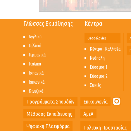
Γλώσσες Εκμάθησης
Κέντρα
Αγγλικά
Θεσσαλονίκη
Γαλλικά
Κέντρο - Καλλιθέα
Γερμανικά
Νεάπολη
Ιταλικά
Εύοσμος 1
Ισπανικά
Εύοσμος 2
Ιαπωνικά
Συκιές
Κινεζικά
Προγράμματα Σπουδών
Επικοινωνία
Μέθοδος Εκπαίδευσης
ΑμεΑ
Ψηφιακή Πλατφόρμα
Πολιτική Προστασίας