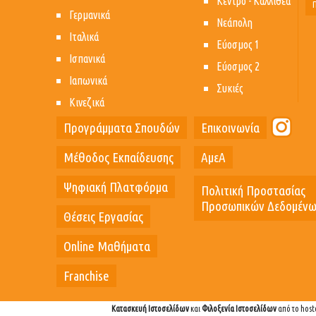
Κέντρο - Καλλιθέα
Γερμανικά
Νεάπολη
Ιταλικά
Εύοσμος 1
Ισπανικά
Εύοσμος 2
Ιαπωνικά
Συκιές
Κινεζικά
Προγράμματα Σπουδών
Επικοινωνία
Μέθοδος Εκπαίδευσης
ΑμεΑ
Ψηφιακή Πλατφόρμα
Πολιτική Προστασίας
Προσωπικών Δεδομέν
Θέσεις Εργασίας
Online Μαθήματα
Franchise
Κατασκευή Ιστοσελίδων
και
Φιλοξενία Ιστοσελίδων
από το host