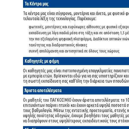
Τα Κέντρα μας
Τα κέντρα μας είναι σύγχρονα, μοντέρνα και άνετα, με φυσικό 
τελευταία λέξη της τεχνολογίας. Παρέχουμε:
φωτεινές, μοντέρνες και ευρύχωρες αίθουσες με φυσικό εξαερ
εκπαίδευση με λίγα παιδιά μέσα στη τάξη και σε απόσταση 1,5 
την πιο εξελιγμένη ψηφιακή πλατφόρμα, Διαδίκτυο οπτικών ιν
ταχύτητας και διαδραστικούς πίνακες
συχνή απολύμανση και αντισηπτικά σε όλους τους χώρους
Καθηγητές με φήμη
Οι καθηγητές μας είναι πιστοποιημένη επαγγελματίες πανεπισ
με εμπειρία ετών. Βρίσκονται εδώ για να σας υποστηρίζουν κα
τη σωστή εκπαίδευση σας καθ'όλη την διάρκεια των σπουδών
Άριστα αποτελέσματα
Οι μαθητές του ΠΑΓΚΟΣΜΙΟ έχουν άριστα αποτελέσματα: το 
επιτυχόντων παίρνει πτυχίο και έχουν αρκετά υψηλά ποσοστά 
τους βαθμολογία. Μέσω της εντατικής προετοιμασία, στενής 
υψηλής ποιότητας οδηγιών, έχουμε βοηθήσει τους μαθητές μας
να διαπρέψουν στους υψηλότερους εκπαιδευτικούς τους στόχο